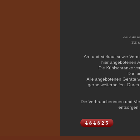
die in dies
(EG) N
An- und Verkauf sowie Verm
hier angebotenen Ar
Die Kühlschränke ve
Das be
Alle angebotenen Geräte w
gerne weiterhelfen. Durch
Die Verbraucherinnen und Verb
entsorgen.