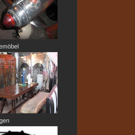
iemöbel
ngen