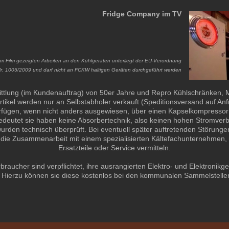
Fridge Company im TV
em Film gezeigten Arbeiten an den Kühlgeräten unterliegt der EU-Verordnung
r. 1005/2009 und darf nicht an FCKW haltigen Geräten durchgeführt werden
ittlung (im Kundenauftrag) von 50er Jahre und Repro Kühlschränken, M
tikel werden nur an Selbstabholer verkauft (Speditionsversand auf Anf
rfügen, wenn nicht anders ausgewiesen, über einen Kapselkompressor 
deutet sie haben keine Absorbertechnik, also keinen hohen Stromver
urden technisch überprüft. Bei eventuell später auftretenden Störung
 die Zusammenarbeit mit einem spezialisierten Kältefachunternehmen
Ersatzteile oder Service vermitteln.
raucher sind verpflichtet, ihre ausrangierten Elektro- und Elektronik
 Hierzu können sie diese kostenlos bei den kommunalen Sammelstell