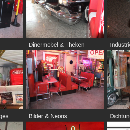
Dinermöbel & Theken
Industr
iges
Bilder & Neons
Dichtu