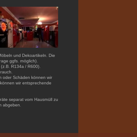
öbeln und Dekoartikeln. Die
rage ggfs. möglich).
(z.B. R134a / R600).
brauch.
en oder Schäden können wir
, können wir entsprechende
geräte separat vom Hausmüll zu
en abgeben.